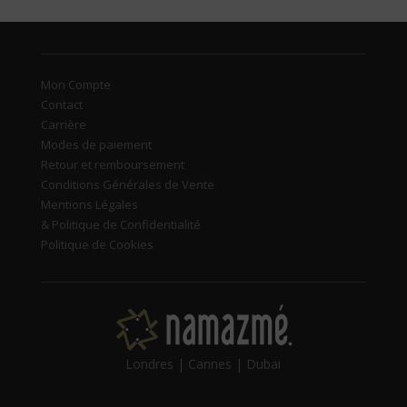
Mon Compte
Contact
Carrière
Modes de paiement
Retour et remboursement
Conditions Générales de Vente
Mentions Légales
& Politique de Confidentialité
Politique de Cookies
Londres
|
Cannes
|
Dubai