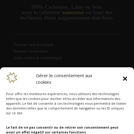
100% Cachemire, Laine ou Soie,
t
oute la collection
namazmé
est issue des
meilleures fibres soigneusement dénichées.
Trouver une boutique
Devenir revendeur
Lutte contre la contrefaçon
Gérer le consentement aux
cookies
Pour offrir les meilleures expériences, nous utilisons des technologies
telles que les cookies pour stocker et/ou accéder aux informations des
appareils. Le fait de consentir à ces technologies nous permettra de traiter
des données telles que le comportement de navigation ou les ID uniques
sur ce site.
Namazmé est présent dans 38 pays
Allemagne, Australie, Autriche, Belgique, Canada, Corée du
Sud, Danemark, Espagne, Estonie, États-Unis, Finlande,
Le fait de ne pas consentir ou de retirer son consentement peut
avoir un effet négatif sur certaines fonctions.
France métropolitaine et Corse, Hong Kong, Hongrie, Inde,